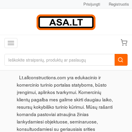
Prisijungti
Registruotis
Toggle navigation
Lt.allconstructions.com yra edukacinio ir
komercinio turinio portalas statyboms, būsto
įrengimui, aplinkos tvarkymui. Komercinių
klientų pagalba mes galime skirti daugiau laiko,
resursų kokybiško turinio kūrimui. Mūsų rašanti
komanda pastoviai atnaujina žinias
lankydamiesi objektuose, seminaruose,
konsultuodamiesi su geriausiais srities