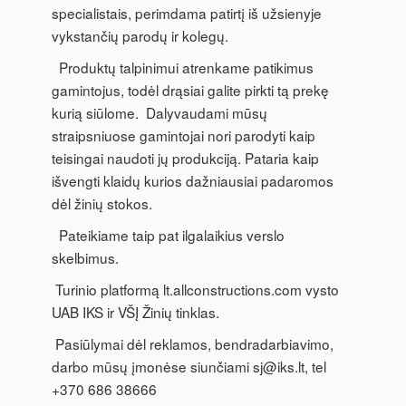
specialistais, perimdama patirtį iš užsienyje
vykstančių parodų ir kolegų.
Produktų talpinimui atrenkame patikimus
gamintojus, todėl drąsiai galite pirkti tą prekę
kurią siūlome. Dalyvaudami mūsų
straipsniuose gamintojai nori parodyti kaip
teisingai naudoti jų produkciją. Pataria kaip
išvengti klaidų kurios dažniausiai padaromos
dėl žinių stokos.
Pateikiame taip pat ilgalaikius verslo
skelbimus.
Turinio platformą lt.allconstructions.com vysto
UAB IKS ir VŠĮ Žinių tinklas.
Pasiūlymai dėl reklamos, bendradarbiavimo,
darbo mūsų įmonėse siunčiami
sj@iks.lt
, tel
+370 686 38666