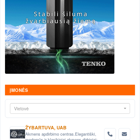
ĮMONĖS
Vietovė
ŽYBARTUVA, UAB
Akmens apdirbimo centras.Elegantiški,
modernūs ir klasikiniai akmens dirbiniai: