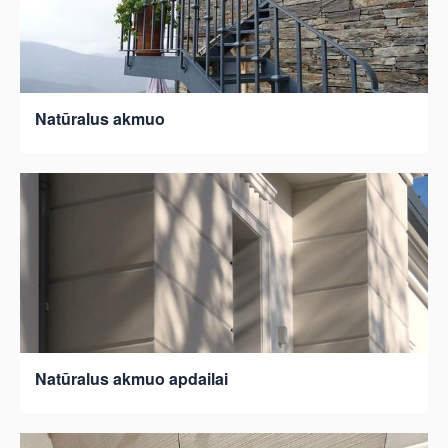
Natūralus akmuo
Natūralus akmuo apdailai