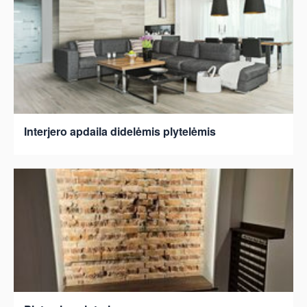
Interjero apdaila didelėmis plytelėmis