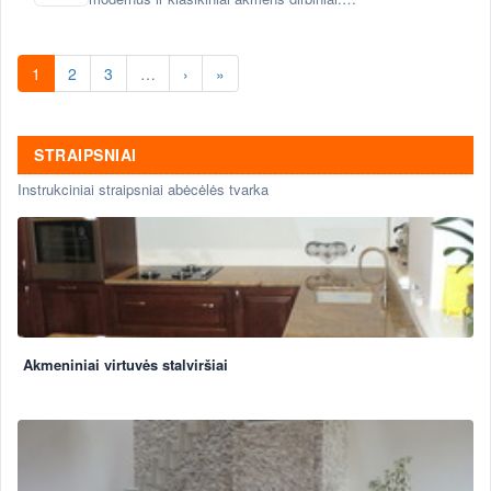
skulptūros, fontanai, baldai, vazonai,ir daug
kitų natūralaus akmens gaminių.
Paminklai, antkapiai.
1
2
3
…
›
»
STRAIPSNIAI
Instrukciniai straipsniai abėcėlės tvarka
Akmeniniai virtuvės stalviršiai