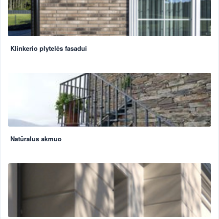
Klinkerio plytelės fasadui
Natūralus akmuo