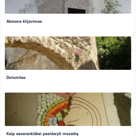
Akmens klijavimas
Dolomitas
Kaip savarankiškai pasidaryti mozaiką