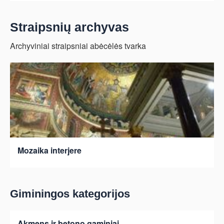
Straipsnių archyvas
Archyviniai straipsniai abėcėlės tvarka
Mozaika interjere
Giminingos kategorijos
Akmens ir betono gaminiai