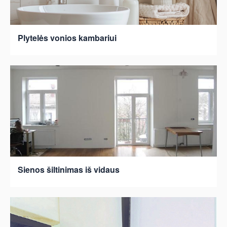
Plytelės vonios kambariui
Sienos šiltinimas iš vidaus