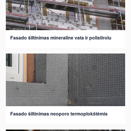
Fasado šiltinimas mineraline vata ir polistirolu
Fasado šiltinimas neoporo termoplokštėmis