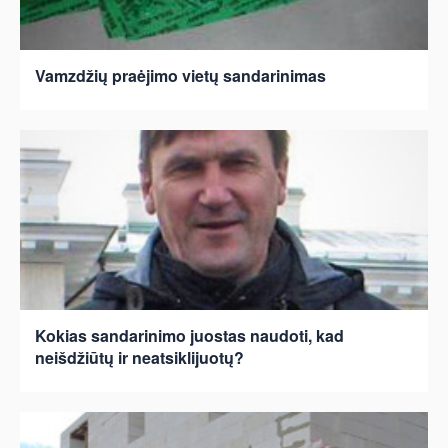
Vamzdžių praėjimo vietų sandarinimas
Kokias sandarinimo juostas naudoti, kad
neišdžiūtų ir neatsiklijuotų?