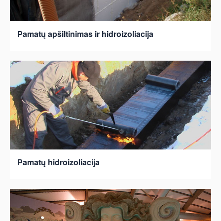
Pamatų apšiltinimas ir hidroizoliacija
Pamatų hidroizoliacija