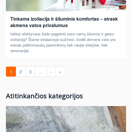
Tinkama izoliacija ir šiluminis komfortas – atrask
akmens vatos privalumus
Ieškai efektyvaus būdo pagerinti savo namų šilumos ir garso
izoliaciją? Šiame straipsnyje sužinosi, kodėl akmens vata yra
vienas patikimiausių pasirinkimų tiek naujai statybai, tiek
renovacijai. .
1
2
3
…
›
»
Atitinkančios kategorijos