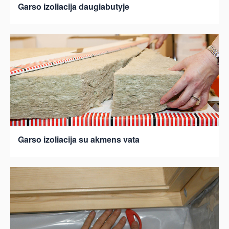
Garso izoliacija daugiabutyje
Garso izoliacija su akmens vata