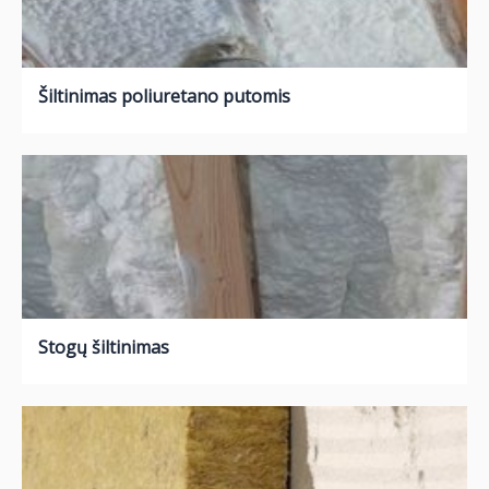
Šiltinimas poliuretano putomis
Stogų šiltinimas