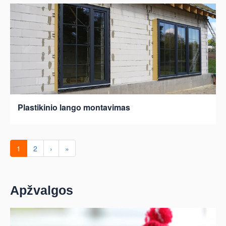
Plastikinio lango montavimas
1
2
›
»
Apžvalgos