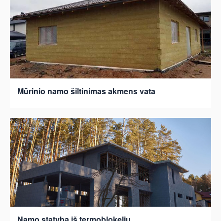
Mūrinio namo šiltinimas akmens vata
Namo statyba iš termoblokelių