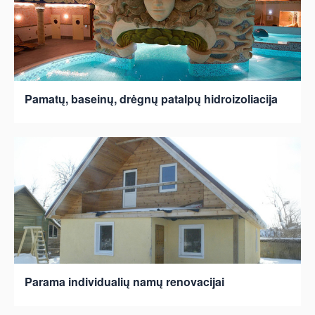
Pamatų, baseinų, drėgnų patalpų hidroizoliacija
Parama individualių namų renovacijai