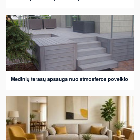
Medinių terasų apsauga nuo atmosferos poveikio