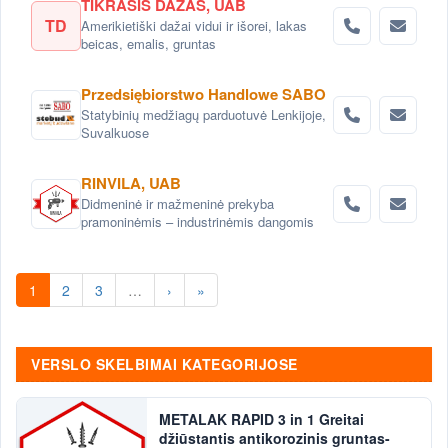
TIKRASIS DAŽAS, UAB
TD
Amerikietiški dažai vidui ir išorei, lakas
beicas, emalis, gruntas
Przedsiębiorstwo Handlowe SABO
Statybinių medžiagų parduotuvė Lenkijoje,
Suvalkuose
RINVILA, UAB
Didmeninė ir mažmeninė prekyba
pramoninėmis – industrinėmis dangomis
1
2
3
…
›
»
VERSLO SKELBIMAI KATEGORIJOSE
METALAK RAPID 3 in 1 Greitai
džiūstantis antikorozinis gruntas-