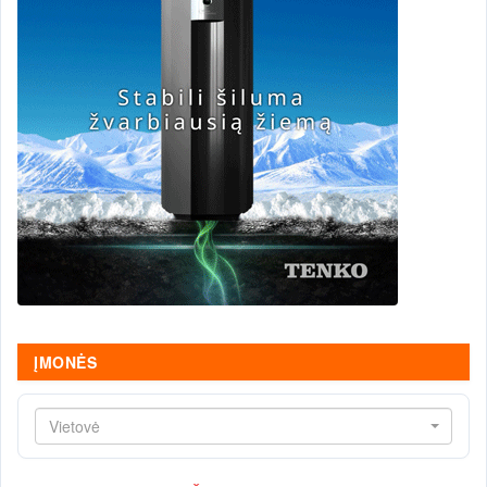
ĮMONĖS
Vietovė