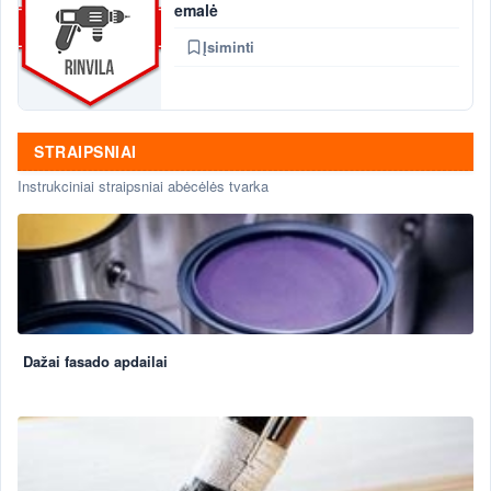
emalė
Įsiminti
STRAIPSNIAI
Instrukciniai straipsniai abėcėlės tvarka
Dažai fasado apdailai