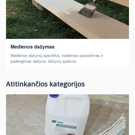
Medienos dažymas
Medienos dažyvių specifika, medienos paruošimas ir
padengimas dažyve, dažyvių spalvos.
Atitinkančios kategorijos