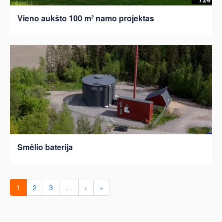
Vieno aukšto 100 m² namo projektas
Smėlio baterija
1
2
3
…
›
»