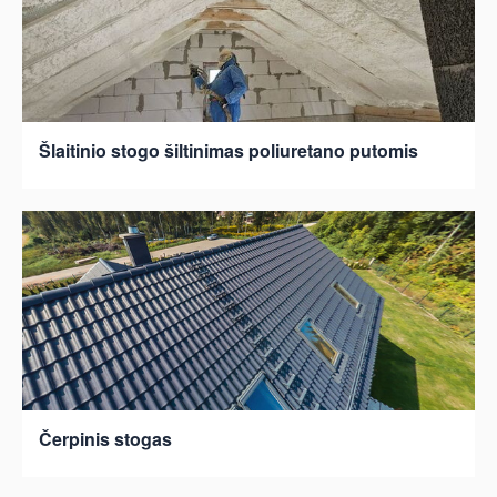
Šlaitinio stogo šiltinimas poliuretano putomis
Čerpinis stogas