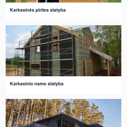
Karkasinės pirties statyba
Karkasinio namo statyba