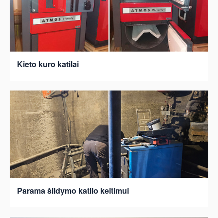
Kieto kuro katilai
Parama šildymo katilo keitimui