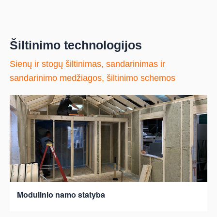
Šiltinimo technologijos
Sienų ir stogų šiltinimas, sandarinimas ir
sandarinimo medžiagos, šiltinimo schemos
Modulinio namo statyba