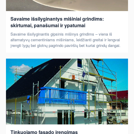
Savaime išsilyginantys mišiniai grindims:
skirtumai, panašumai ir ypatumai
Savaime išsilyginantis gipsinis mišinys grindims – viena iš
alternatyvų cementiniams mišiniams, leidžianti greitai ir lengvai
įrengti lygų bei glotnų pagrindo paviršių bet kuriai grindų dangai.
Tinkuojamo fasado įrengimas