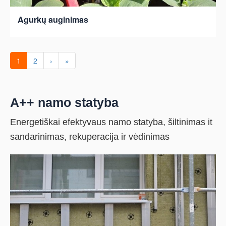
Agurkų auginimas
1
2
›
»
A++ namo statyba
Energetiškai efektyvaus namo statyba, šiltinimas it
sandarinimas, rekuperacija ir vėdinimas