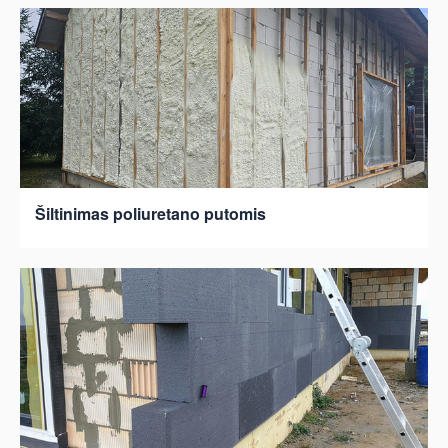
Šiltinimas poliuretano putomis