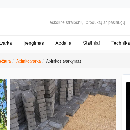
tvarka
Įrengimas
Apdaila
Statiniai
Technika 
iežiūra
Aplinkotvarka
Aplinkos tvarkymas