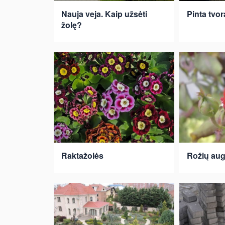
Nauja veja. Kaip užsėti
Pinta tvor
žolę?
Raktažolės
Rožių au