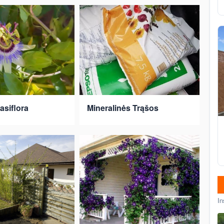
asiflora
Mineralinės Trąšos
In