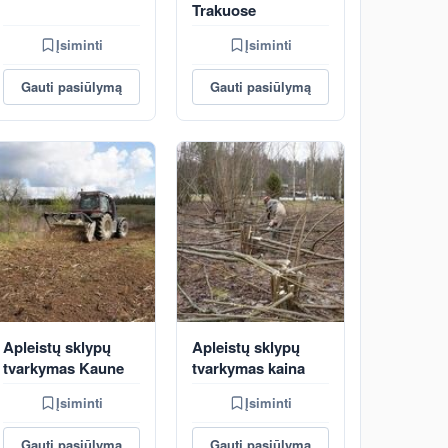
Trakuose
Įsiminti
Įsiminti
Gauti pasiūlymą
Gauti pasiūlymą
Apleistų sklypų
Apleistų sklypų
tvarkymas Kaune
tvarkymas kaina
Įsiminti
Įsiminti
Gauti pasiūlymą
Gauti pasiūlymą