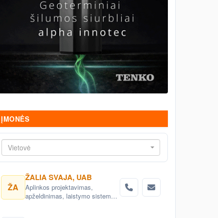
ĮMONĖS
Vietovė
ŽALIA SVAJA, UAB
ŽA
Aplinkos projektavimas,
apželdinimas, laistymo sistemos,
apšvietimo sistemos, vejos,
patalpų dekoravimas