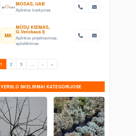
kambariniais augalais. Prekyba
MOSAS, UAB
dekoratyviniais augalais,
Aplinkos tvarkymas
vienmetėmis ir daugiametėmis
gėlėmis, vandens lelijomis,
vandens augalais. Tvenkinukų ir
MŪSŲ KIEMAS,
ekotvenkinių įrengimas.
G.Venckaus IĮ
MK
Aplinkos projektavimas,
apželdinimas
1
2
3
…
›
»
VERSLO SKELBIMAI KATEGORIJOSE