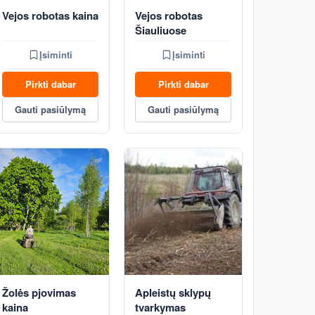
Vejos robotas kaina
Vejos robotas
Šiauliuose
Įsiminti
Įsiminti
Pirkti dabar
Pirkti dabar
Gauti pasiūlymą
Gauti pasiūlymą
Žolės pjovimas
Apleistų sklypų
kaina
tvarkymas