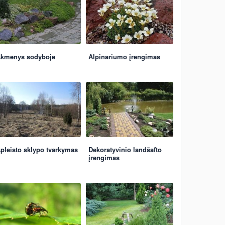
kmenys sodyboje
Alpinariumo įrengimas
pleisto sklypo tvarkymas
Dekoratyvinio landšafto
įrengimas