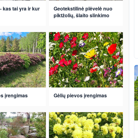
 kas tai yra ir kur
Geotekstilinė plėvelė nuo
piktžolių, šlaito slinkimo
s įrengimas
Gėlių pievos įrengimas