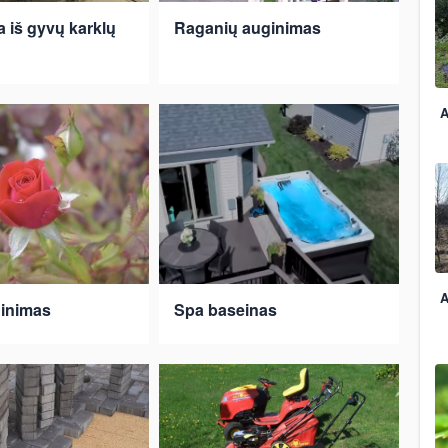
a iš gyvų karklų
Raganių auginimas
A
A
ginimas
Spa baseinas