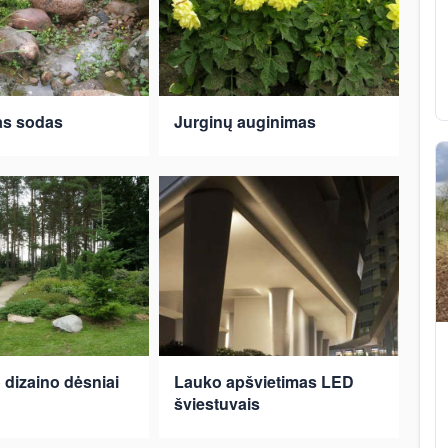
as sodas
Jurginų auginimas
 dizaino dėsniai
Lauko apšvietimas LED
šviestuvais