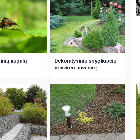
inių augalų
Dekoratyvinių spygliuočių
priežiūra pavasarį