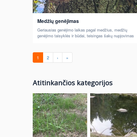
Medžių genėjimas
Geriausias genėjimo laikas pagal medžius, medžių
genėjimo taisyklės ir būdai, teisingas šakų nupjovimas
1
2
›
»
Atitinkančios kategorijos