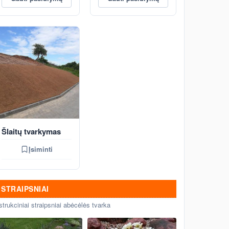
Šlaitų tvarkymas
Įsiminti
STRAIPSNIAI
strukciniai straipsniai abėcėlės tvarka