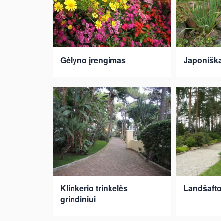
Gėlyno įrengimas
Japonišk
Klinkerio trinkelės
Landšafto
grindiniui