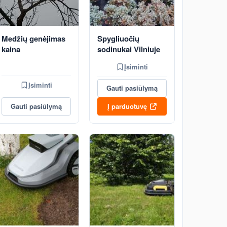
Medžių genėjimas
Spygliuočių
kaina
sodinukai Vilniuje
Įsiminti
Įsiminti
Gauti pasiūlymą
Gauti pasiūlymą
Į parduotuvę