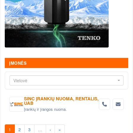
ĮMONĖS
Vietovė
SINC ĮRANKIŲ NUOMA, RENTALIS,
UAB
Įrankių ir įrangos nuoma.
1
2
3
…
›
»