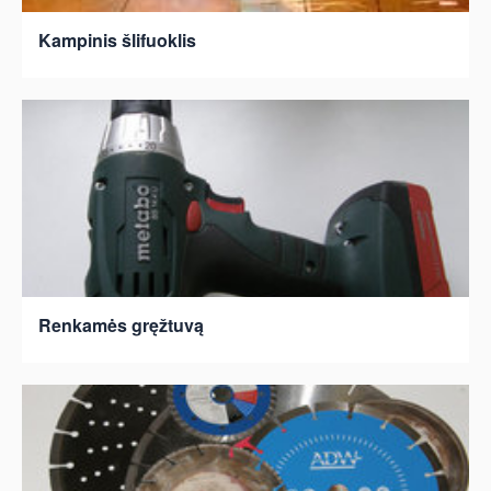
Kampinis šlifuoklis
Renkamės gręžtuvą