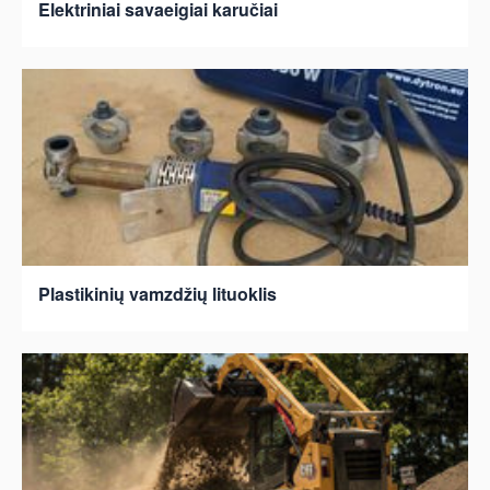
Elektriniai savaeigiai karučiai
Plastikinių vamzdžių lituoklis