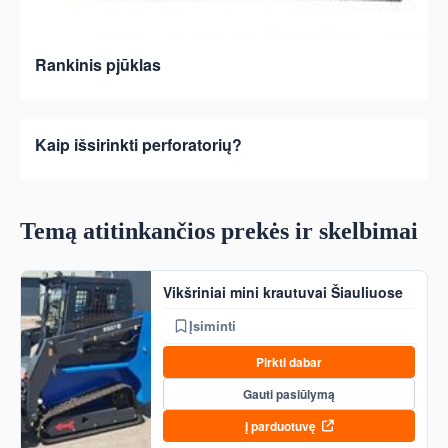
Rankinis pjūklas
Kaip išsirinkti perforatorių?
Temą atitinkančios prekės ir skelbimai
Vikšriniai mini krautuvai Šiauliuose
Įsiminti
Pirkti dabar
Gauti pasiūlymą
Į parduotuvę