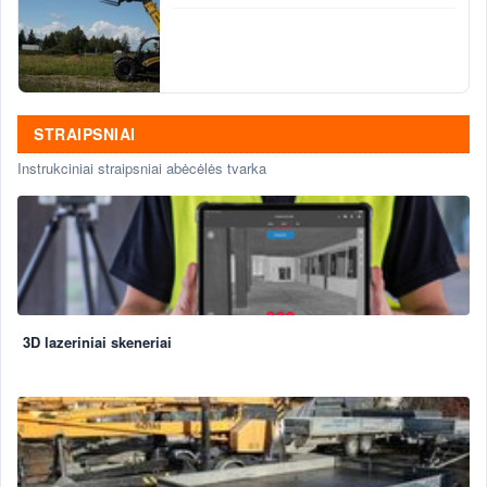
STRAIPSNIAI
Instrukciniai straipsniai abėcėlės tvarka
3D lazeriniai skeneriai