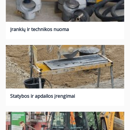
Įrankių ir technikos nuoma
Statybos ir apdailos įrengimai