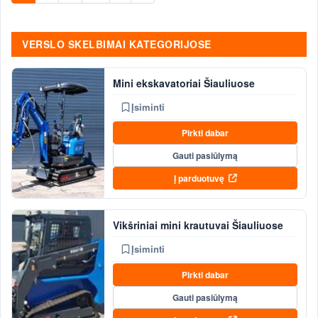
VERSLO SKELBIMAI KATEGORIJOSE
Mini ekskavatoriai Šiauliuose
Įsiminti
Pirkti dabar
Gauti pasiūlymą
Į parduotuvę
Vikšriniai mini krautuvai Šiauliuose
Įsiminti
Pirkti dabar
Gauti pasiūlymą