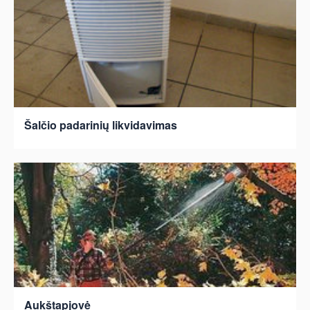
Šalčio padarinių likvidavimas
Aukštapjovė