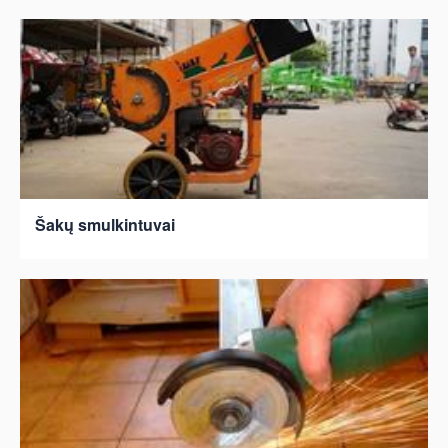
Šakų smulkintuvai