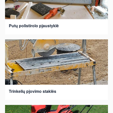
Putų polistirolo pjaustyklė
Trinkelių pjovimo staklės