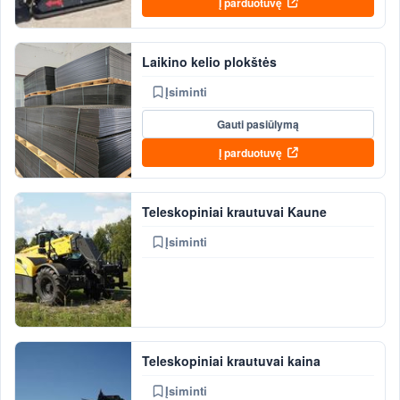
Į parduotuvę
Laikino kelio plokštės
Įsiminti
Gauti pasiūlymą
Į parduotuvę
Teleskopiniai krautuvai Kaune
Įsiminti
Teleskopiniai krautuvai kaina
Įsiminti