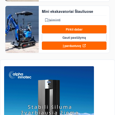
Mini ekskavatoriai Šiauliuose
Įsiminti
Pirkti dabar
Gauti pasiūlymą
Į parduotuvę