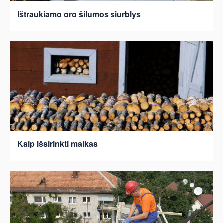
Ištraukiamo oro šilumos siurblys
Kaip išsirinkti malkas