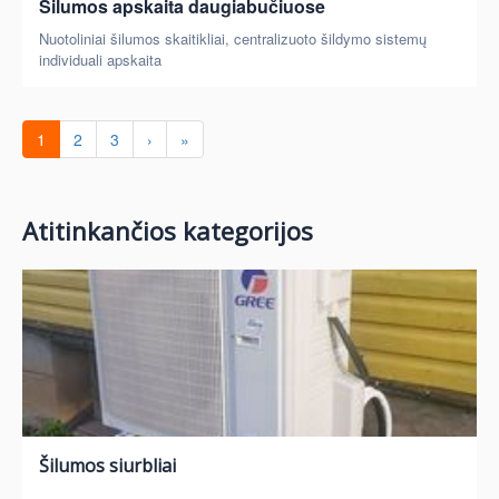
Šilumos apskaita daugiabučiuose
Nuotoliniai šilumos skaitikliai, centralizuoto šildymo sistemų
individuali apskaita
1
2
3
›
»
Atitinkančios kategorijos
Šilumos siurbliai