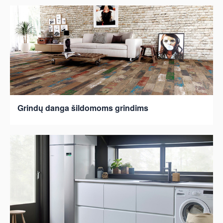
Grindų danga šildomoms grindims