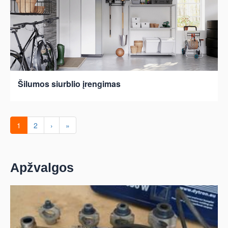
Šilumos siurblio įrengimas
1
2
›
»
Apžvalgos