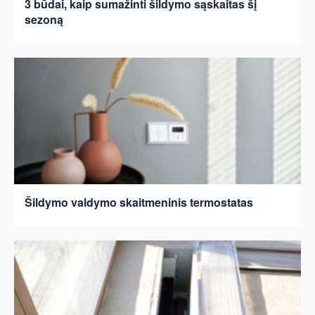
3 būdai, kaip sumažinti šildymo sąskaitas šį
sezoną
Šildymo valdymo skaitmeninis termostatas