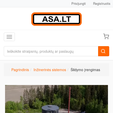
Prisijungti
Registruotis
Toggle navigation
Pagrindinis
Inžinerinės sistemos
Šildymo įrengimas