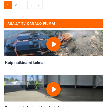
1
2
3
›
»
ASA.LT TV KANALO FILMAI
Kaip naikinami kelmai