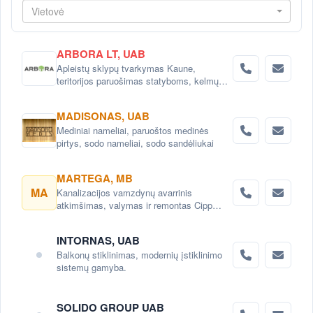
Vietovė
ARBORA LT, UAB
Apleistų sklypų tvarkymas Kaune,
teritorijos paruošimas statyboms, kelmų
šalinimas, aukštų medžių genėjimas,
gyvatvorių ir vejos įrengimas
MADISONAS, UAB
Mediniai nameliai, paruoštos medinės
pirtys, sodo nameliai, sodo sandėliukai
MARTEGA, MB
MA
Kanalizacijos vamzdynų avarrinis
atkimšimas, valymas ir remontas Cipp
metodu
INTORNAS, UAB
Balkonų stiklinimas, modernių įstiklinimo
sistemų gamyba.
SOLIDO GROUP UAB