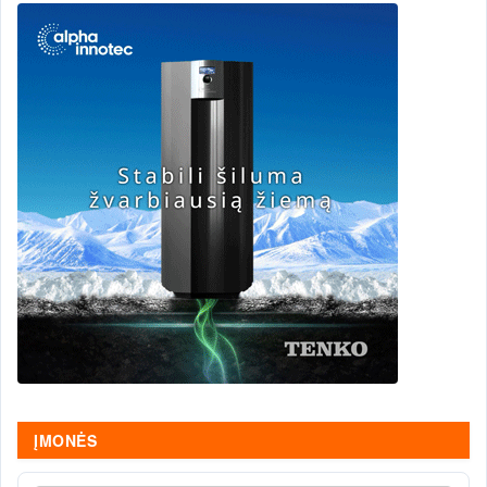
ĮMONĖS