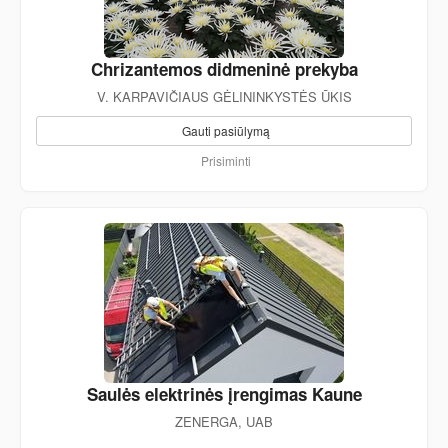
Chrizantemos didmeninė prekyba
V. KARPAVIČIAUS GĖLININKYSTĖS ŪKIS
Gauti pasiūlymą
Prisiminti
Saulės elektrinės įrengimas Kaune
ZENERGA, UAB