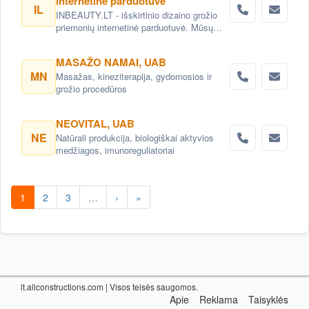
internetinė parduotuvė
IL
INBEAUTY.LT - išskirtinio dizaino grožio
priemonių internetinė parduotuvė. Mūsų
prioritetas - suteikti aukščiausią
aptarnavimo kokybę jums!
MASAŽO NAMAI, UAB
MN
Masažas, kineziterapija, gydomosios ir
grožio procedūros
NEOVITAL, UAB
NE
Natūrali produkcija, biologiškai aktyvios
medžiagos, imunoreguliatoriai
1
2
3
…
›
»
lt.allconstructions.com
| Visos teisės saugomos.
Apie
Reklama
Taisyklės