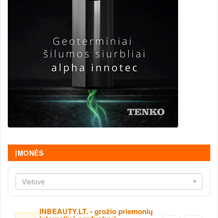
ĮMONĖS
Vietovė
INBEAUTY.LT. - grožio priemonių