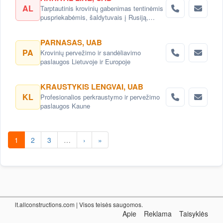
AL
Tarptautinis krovinių gabenimas tentinėmis
puspriekabėmis, šaldytuvais į Rusiją,
Baltarusiją, Ukrainą, Kazachstaną.
PARNASAS, UAB
PA
Krovinių pervežimo ir sandėliavimo
paslaugos Lietuvoje ir Europoje
KRAUSTYKIS LENGVAI, UAB
KL
Profesionalios perkraustymo ir pervežimo
paslaugos Kaune
1
2
3
…
›
»
lt.allconstructions.com
| Visos teisės saugomos.
Apie
Reklama
Taisyklės