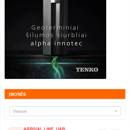
ĮMONĖS
Vietovė
ARRIVAL LINE, UAB