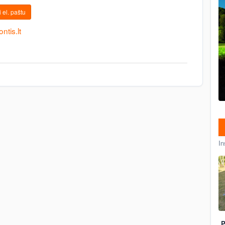
 el. paštu
tis.lt
In
P