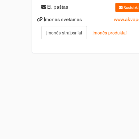
El. paštas
Susisiekti
Įmonės svetainės
www.akvapon
Įmonės straipsniai
Įmonės produktai