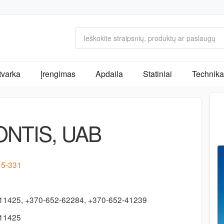
tvarka
Įrengimas
Apdaila
Statiniai
Technika 
NTIS, UAB
. 5-331
11425, +370-652-62284, +370-652-41239
611425