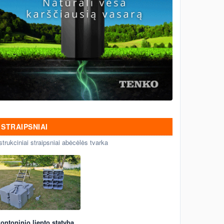
STRAIPSNIAI
strukciniai straipsniai abėcėlės tvarka
ontoninio liepto statyba