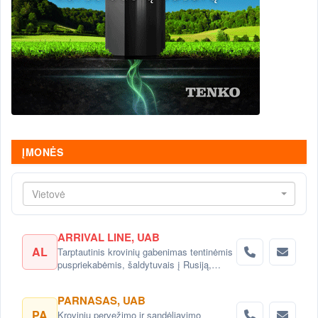
ĮMONĖS
Vietovė
ARRIVAL LINE, UAB
AL
Tarptautinis krovinių gabenimas tentinėmis
puspriekabėmis, šaldytuvais į Rusiją,
Baltarusiją, Ukrainą, Kazachstaną.
PARNASAS, UAB
PA
Krovinių pervežimo ir sandėliavimo