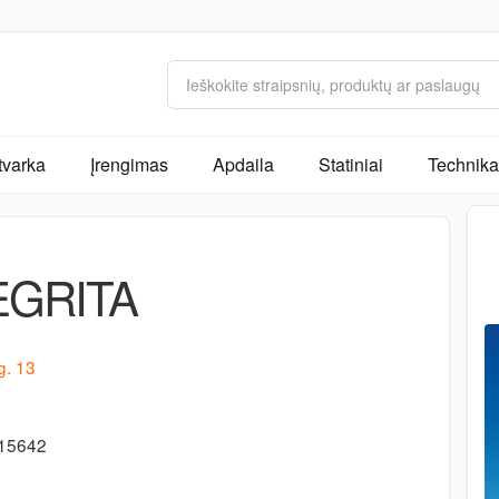
tvarka
Įrengimas
Apdaila
Statiniai
Technika 
EGRITA
g. 13
715642