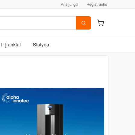
Prisijungti
Registruotis
ir įrankiai
Statyba