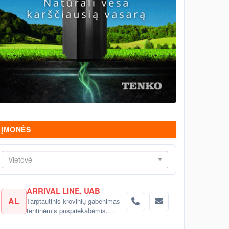
ĮMONĖS
Vietovė
ARRIVAL LINE, UAB
AL
Tarptautinis krovinių gabenimas
tentinėmis puspriekabėmis,
šaldytuvais į Rusiją, Baltarusiją,
Ukrainą, Kazachstaną.