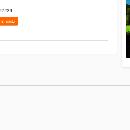
427239
 el. paštu