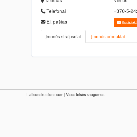
Miestas
Vilnius
Telefonai
+370-5-2
El. paštas
Susisiekti
Įmonės straipsniai
Įmonės produktai
lt.allconstructions.com
| Visos teisės saugomos.