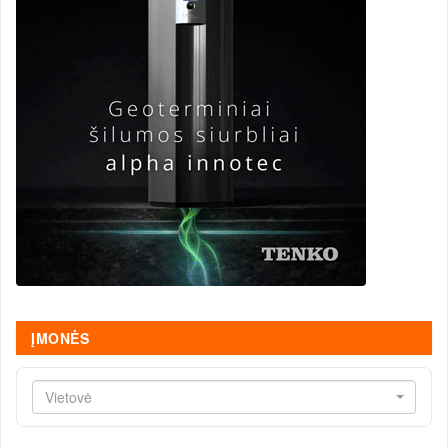
ĮMONĖS
Vietovė