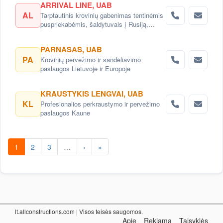
ARRIVAL LINE, UAB
AL
Tarptautinis krovinių gabenimas tentinėmis
puspriekabėmis, šaldytuvais į Rusiją,
Baltarusiją, Ukrainą, Kazachstaną.
PARNASAS, UAB
PA
Krovinių pervežimo ir sandėliavimo
paslaugos Lietuvoje ir Europoje
KRAUSTYKIS LENGVAI, UAB
KL
Profesionalios perkraustymo ir pervežimo
paslaugos Kaune
1
2
3
…
›
»
lt.allconstructions.com
| Visos teisės saugomos.
Apie
Reklama
Taisyklės