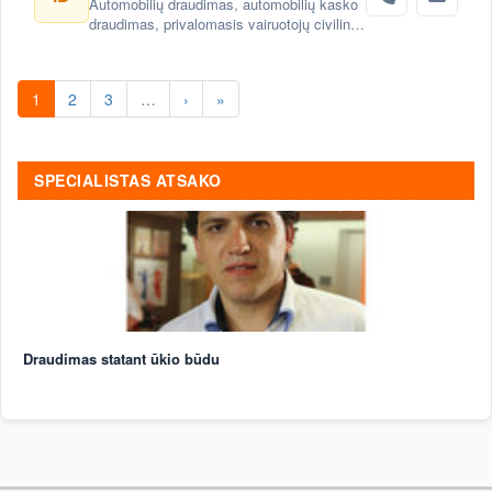
Automobilių draudimas, automobilių kasko
draudimas, privalomasis vairuotojų civilinės
atsakomybės draudimas
1
2
3
…
›
»
SPECIALISTAS ATSAKO
Draudimas statant ūkio būdu