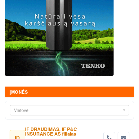
ĮMONĖS
Vietovė
IF DRAUDIMAS, IF P&C
INSURANCE AS filialas
ID