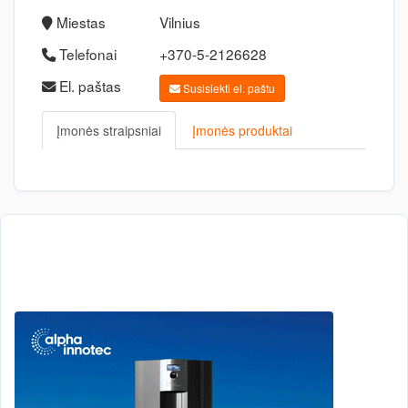
Miestas
Vilnius
Telefonai
+370-5-2126628
El. paštas
Susisiekti el. paštu
Įmonės straipsniai
Įmonės produktai