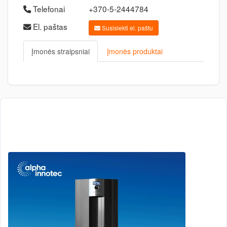
Telefonai
+370-5-2444784
El. paštas
Susisiekti el. paštu
Įmonės straipsniai
Įmonės produktai