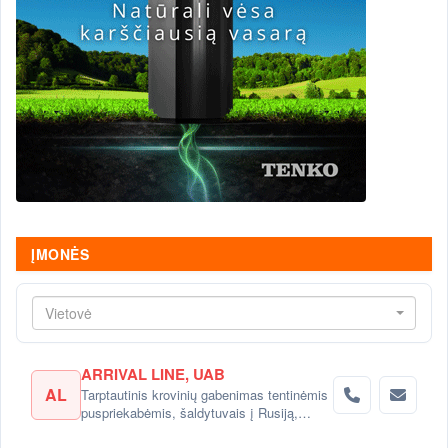
ĮMONĖS
Vietovė
ARRIVAL LINE, UAB
AL
Tarptautinis krovinių gabenimas tentinėmis
puspriekabėmis, šaldytuvais į Rusiją,
Baltarusiją, Ukrainą, Kazachstaną.