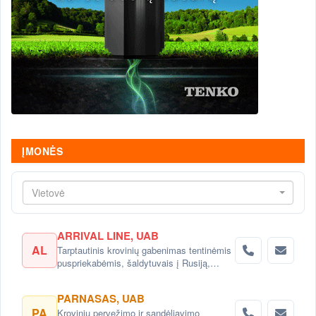
ĮMONĖS
Vietovė
ARRIVAL LINE, UAB
AL
Tarptautinis krovinių gabenimas tentinėmis
puspriekabėmis, šaldytuvais į Rusiją,
Baltarusiją, Ukrainą, Kazachstaną.
PARNASAS, UAB
PA
Krovinių pervežimo ir sandėliavimo