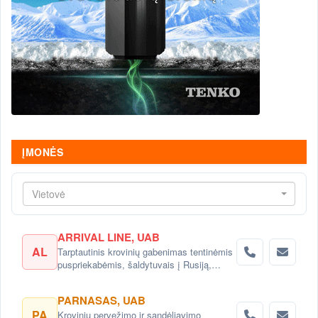
ĮMONĖS
Vietovė
ARRIVAL LINE, UAB
AL
Tarptautinis krovinių gabenimas tentinėmis
puspriekabėmis, šaldytuvais į Rusiją,
Baltarusiją, Ukrainą, Kazachstaną.
PARNASAS, UAB
PA
Krovinių pervežimo ir sandėliavimo