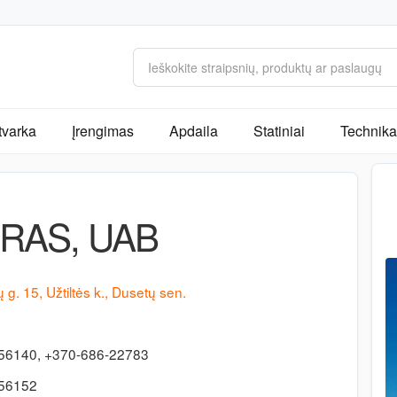
tvarka
Įrengimas
Apdaila
Statiniai
Technika 
RAS, UAB
ų g. 15, Užtiltės k., Dusetų sen.
56140, +370-686-22783
-56152