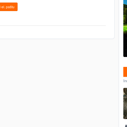
 el. paštu
In
A