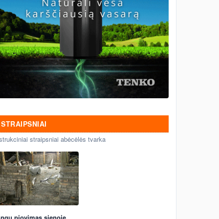
STRAIPSNIAI
strukciniai straipsniai abėcėlės tvarka
ngų pjovimas sienoje