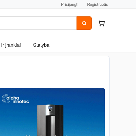
Prisijungti
Registruotis
ir įrankiai
Statyba