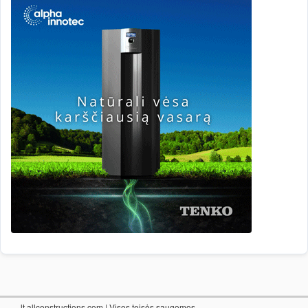
lt.allconstructions.com
| Visos teisės saugomos.