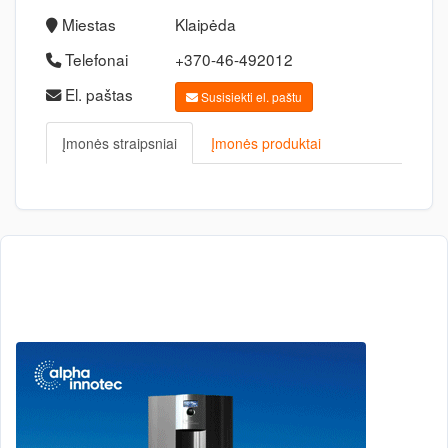
Miestas
Klaipėda
Telefonai
+370-46-492012
El. paštas
Susisiekti el. paštu
Įmonės straipsniai
Įmonės produktai