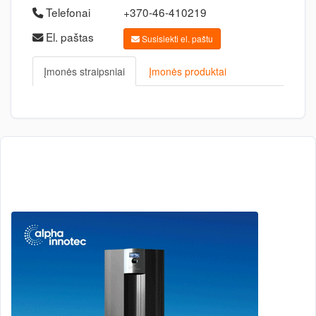
Telefonai
+370-46-410219
El. paštas
Susisiekti el. paštu
Įmonės straipsniai
Įmonės produktai