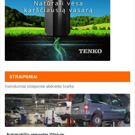
STRAIPSNIAI
Instrukciniai straipsniai abėcėlės tvarka
Automobilio remontas Vilniuje