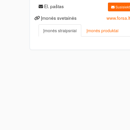
El. paštas
Susisiekti
Įmonės svetainės
www.forsa.l
Įmonės straipsniai
Įmonės produktai