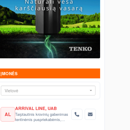
ĮMONĖS
Vietovė
ARRIVAL LINE, UAB
AL
Tarptautinis krovinių gabenimas
tentinėmis puspriekabėmis,
šaldytuvais į Rusiją, Baltarusiją,
Ukrainą, Kazachstaną.