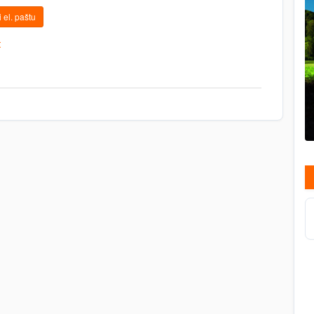
 el. paštu
t