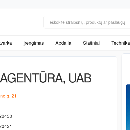
tvarka
Įrengimas
Apdaila
Statiniai
Technika 
 AGENTŪRA, UAB
ino g. 21
420430
420431