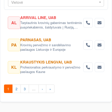
Vietovė
ARRIVAL LINE, UAB
AL
Tarptautinis krovinių gabenimas tentinėmis
puspriekabėmis, šaldytuvais į Rusiją,
Baltarusiją, Ukrainą, Kazachstaną.
PARNASAS, UAB
PA
Krovinių pervežimo ir sandėliavimo
paslaugos Lietuvoje ir Europoje
KRAUSTYKIS LENGVAI, UAB
KL
Profesionalios perkraustymo ir pervežimo
paslaugos Kaune
1
2
3
…
›
»