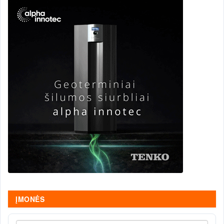
ĮMONĖS