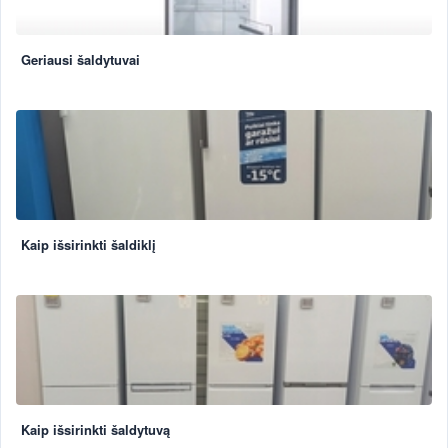
Geriausi šaldytuvai
Kaip išsirinkti šaldiklį
Kaip išsirinkti šaldytuvą