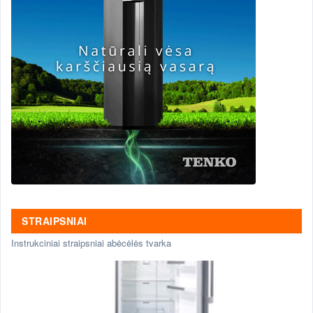
STRAIPSNIAI
Instrukciniai straipsniai abėcėlės tvarka