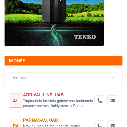
ĮMONĖS
Vietovė
ARRIVAL LINE, UAB
AL
Tarptautinis krovinių gabenimas tentinėmis
puspriekabėmis, šaldytuvais į Rusiją,
Baltarusiją, Ukrainą, Kazachstaną.
PARNASAS, UAB
PA
Krovinių pervežimo ir sandėliavimo