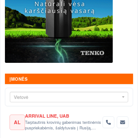
ĮMONĖS
Vietovė
ARRIVAL LINE, UAB
AL
Tarptautinis krovinių gabenimas tentinėmis
puspriekabėmis, šaldytuvais į Rusiją,
Baltarusiją, Ukrainą, Kazachstaną.