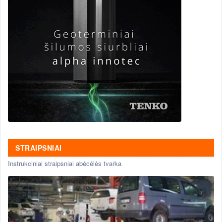
STRAIPSNIAI
Instrukciniai straipsniai abėcėlės tvarka