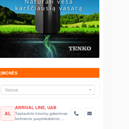
ĮMONĖS
Vietovė
ARRIVAL LINE, UAB
AL
Tarptautinis krovinių gabenimas
tentinėmis puspriekabėmis,
šaldytuvais į Rusiją, Baltarusiją,
Ukrainą, Kazachstaną.