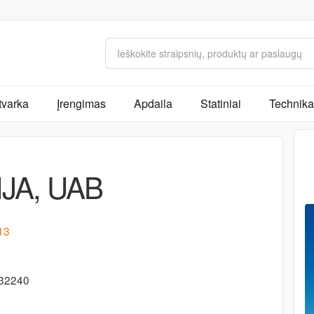
tvarka
Įrengimas
Apdaila
Statiniai
Technika 
JA, UAB
 13
132240