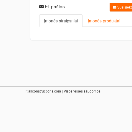
El. paštas
Susisiekti
Įmonės straipsniai
Įmonės produktai
lt.allconstructions.com
| Visos teisės saugomos.