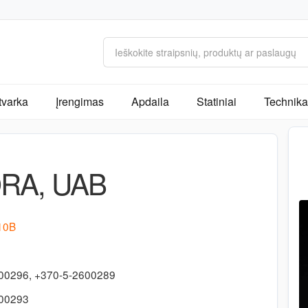
tvarka
Įrengimas
Apdaila
Statiniai
Technika 
RA, UAB
 10B
00296, +370-5-2600289
600293