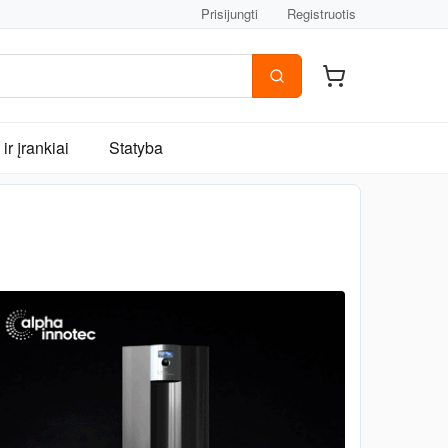
Prisijungti
Registruotis
ir įrankiai
Statyba