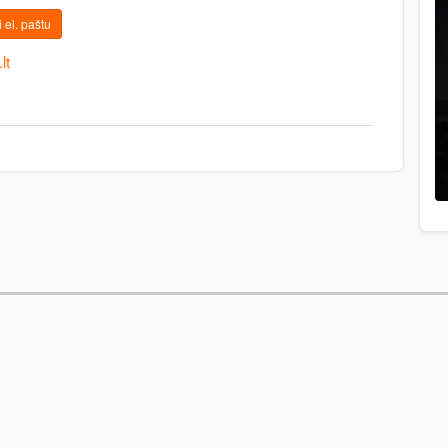
 el. paštu
lt