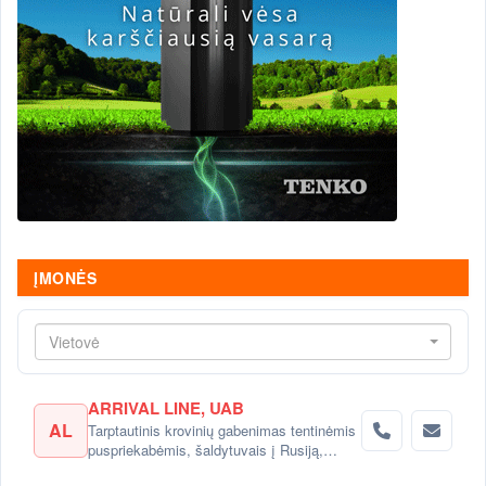
ĮMONĖS
Vietovė
ARRIVAL LINE, UAB
AL
Tarptautinis krovinių gabenimas tentinėmis
puspriekabėmis, šaldytuvais į Rusiją,
Baltarusiją, Ukrainą, Kazachstaną.