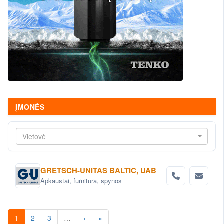
ĮMONĖS
Vietovė
GRETSCH-UNITAS BALTIC, UAB
Apkaustai, furnitūra, spynos
1
2
3
…
›
»