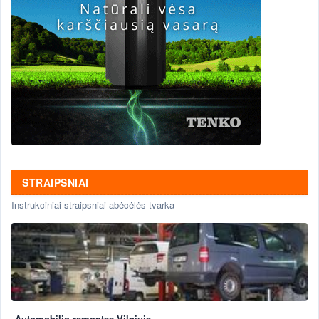
STRAIPSNIAI
Instrukciniai straipsniai abėcėlės tvarka
Automobilio remontas Vilniuje