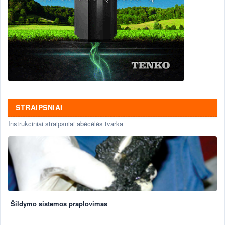
STRAIPSNIAI
Instrukciniai straipsniai abėcėlės tvarka
Šildymo sistemos praplovimas