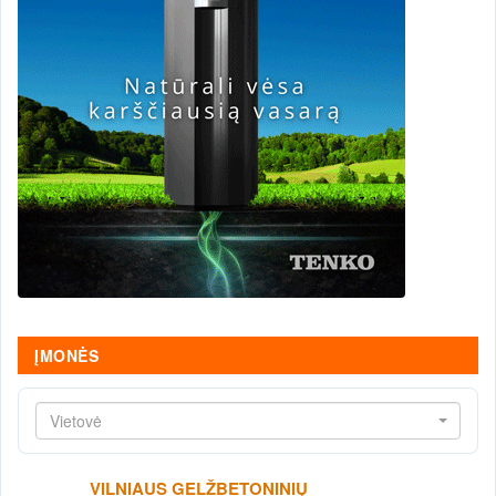
ĮMONĖS
Vietovė
VILNIAUS GELŽBETONINIŲ