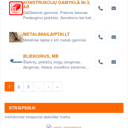
KONSTRUKCIJŲ GAMYKLA Nr.3,
AB
Gelžbetonio gaminiai. Prekinis betonas.
Perdengimo plokštės. Aerodromo bei kelio
plokštės. Grindinio trinkelės. Pamatai.
Betoniniai šulinio žiedai. Tvoros elementai
METALINIAILAIPTAI.LT
Metaliniai laiptai ir kiti metalo gaminiai
BLIEKORIUS, MB
Šlaitinių, plokščių stogų įrengimas,
dengimas, lietaus nuvedimo sistemos.
Skardinimo darbai-stogui, langams ir kt.
Metalo konstrukcijų montavimas
1
2
3
…
›
»
STRAIPSNIAI
Instrukciniai straipsniai abėcėlės tvarka