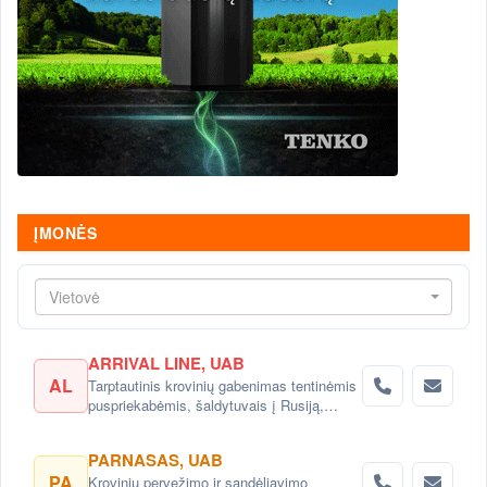
ĮMONĖS
Vietovė
ARRIVAL LINE, UAB
AL
Tarptautinis krovinių gabenimas tentinėmis
puspriekabėmis, šaldytuvais į Rusiją,
Baltarusiją, Ukrainą, Kazachstaną.
PARNASAS, UAB
PA
Krovinių pervežimo ir sandėliavimo