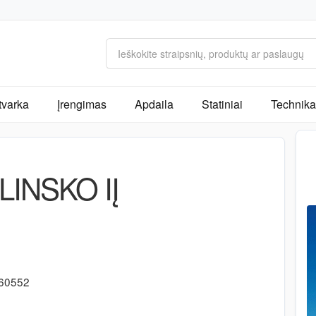
tvarka
Įrengimas
Apdaila
Statiniai
Technika 
ILINSKO IĮ
1
-60552