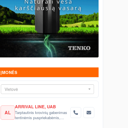
ĮMONĖS
Vietovė
ARRIVAL LINE, UAB
AL
Tarptautinis krovinių gabenimas
tentinėmis puspriekabėmis,
šaldytuvais į Rusiją, Baltarusiją,
Ukrainą, Kazachstaną.