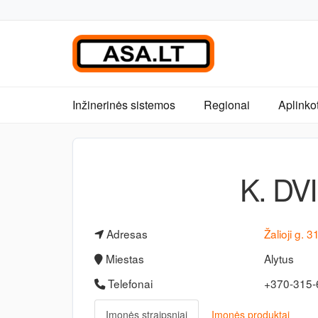
Inžinerinės sistemos
Regionai
Aplinko
K. DV
Adresas
Žalioji g. 3
Miestas
Alytus
Telefonai
+370-315
Įmonės straipsniai
Įmonės produktai