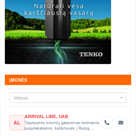
ĮMONĖS
Vietovė
ARRIVAL LINE, UAB
AL
Tarptautinis krovinių gabenimas tentinėmis
puspriekabėmis, šaldytuvais į Rusiją,
Baltarusiją, Ukrainą, Kazachstaną.