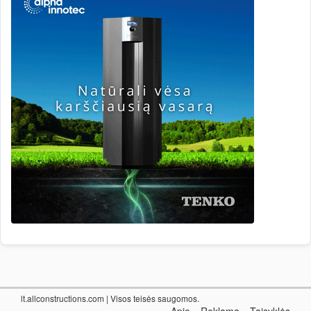
lt.allconstructions.com
| Visos teisės saugomos.