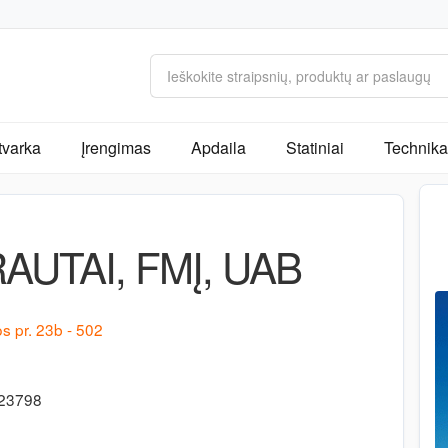
tvarka
Įrengimas
Apdaila
Statiniai
Technika 
AUTAI, FMĮ, UAB
os pr. 23b - 502
723798