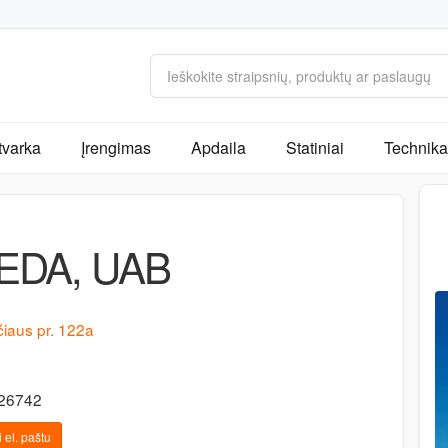
tvarka
Įrengimas
Apdaila
Statiniai
Technika 
EDA, UAB
iaus pr. 122a
426742
 el. paštu