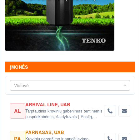
ĮMONĖS
Vietovė
ARRIVAL LINE, UAB
AL
Tarptautinis krovinių gabenimas tentinėmis
puspriekabėmis, šaldytuvais į Rusiją,
Baltarusiją, Ukrainą, Kazachstaną.
PARNASAS, UAB
PA
Krovinių pervežimo ir sandėliavimo