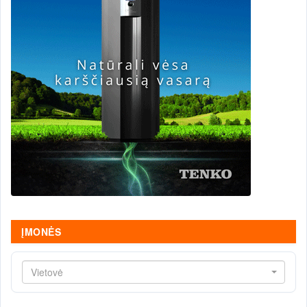
ĮMONĖS
Vietovė