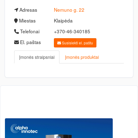
Adresas
Nemuno g. 22
Miestas
Klaipėda
Telefonai
+370-46-340185
El. paštas
Susisiekti el. paštu
Įmonės straipsniai
Įmonės produktai