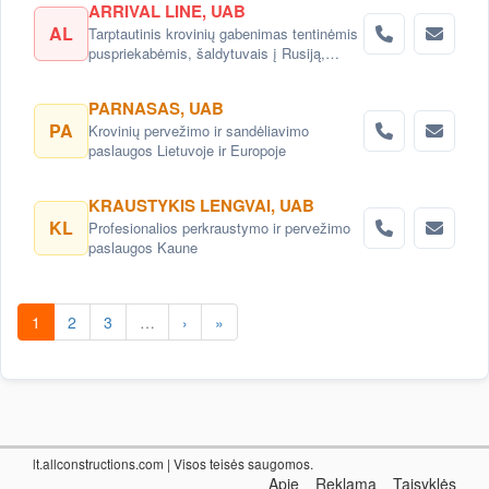
ARRIVAL LINE, UAB
AL
Tarptautinis krovinių gabenimas tentinėmis
puspriekabėmis, šaldytuvais į Rusiją,
Baltarusiją, Ukrainą, Kazachstaną.
PARNASAS, UAB
PA
Krovinių pervežimo ir sandėliavimo
paslaugos Lietuvoje ir Europoje
KRAUSTYKIS LENGVAI, UAB
KL
Profesionalios perkraustymo ir pervežimo
paslaugos Kaune
1
2
3
…
›
»
lt.allconstructions.com
| Visos teisės saugomos.
Apie
Reklama
Taisyklės