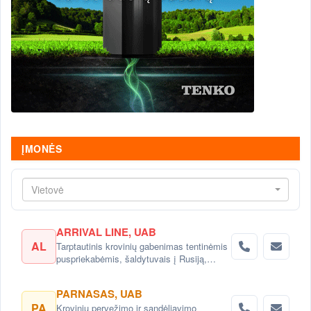
ĮMONĖS
Vietovė
ARRIVAL LINE, UAB
AL
Tarptautinis krovinių gabenimas tentinėmis
puspriekabėmis, šaldytuvais į Rusiją,
Baltarusiją, Ukrainą, Kazachstaną.
PARNASAS, UAB
PA
Krovinių pervežimo ir sandėliavimo