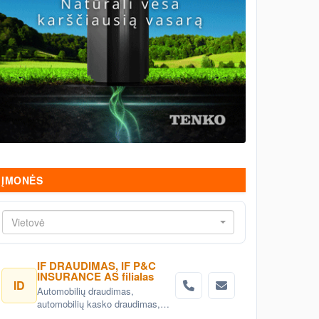
ĮMONĖS
Vietovė
IF DRAUDIMAS, IF P&C
INSURANCE AS filialas
ID
Automobilių draudimas,
automobilių kasko draudimas,
privalomasis vairuotojų civilinės