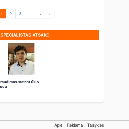
atsakomybės draudimas
1
2
3
…
›
»
SPECIALISTAS ATSAKO
raudimas statant ūkio
ūdu
Apie
Reklama
Taisyklės