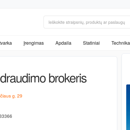
tvarka
Įrengimas
Apdaila
Statiniai
Technika 
audimo brokeris
čiaus g. 29
333366