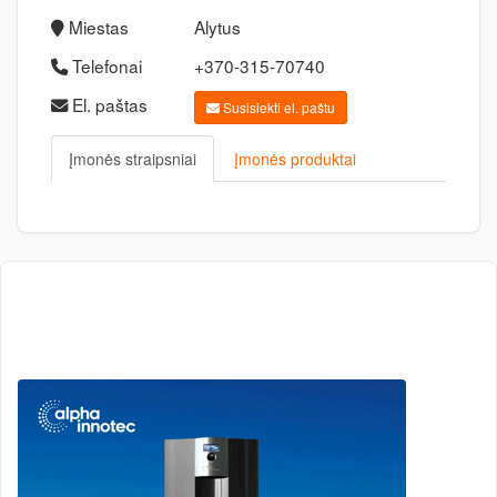
Miestas
Alytus
Telefonai
+370-315-70740
El. paštas
Susisiekti el. paštu
Įmonės straipsniai
Įmonės produktai