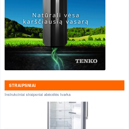
STRAIPSNIAI
Instrukciniai straipsniai abėcėlės tvarka