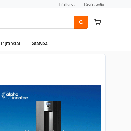
Prisijungti
Registruotis
ir įrankiai
Statyba