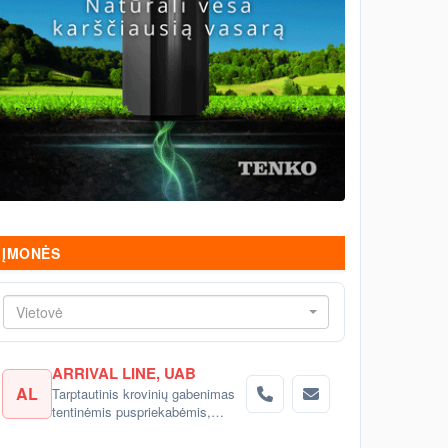
ĮMONĖS
Vietovė
ARRIVAL LINE, UAB
AL
Tarptautinis krovinių gabenimas
tentinėmis puspriekabėmis,
šaldytuvais į Rusiją, Baltarusiją,
Ukrainą, Kazachstaną.