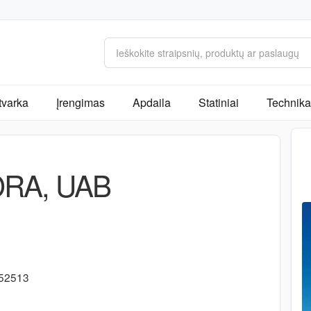
tvarka
Įrengimas
Apdaila
Statiniai
Technika 
RA, UAB
1
-52513